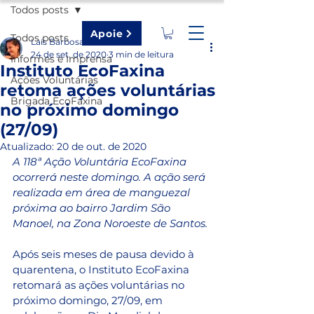
Todos posts
Apoie
Todos posts
Laís Barbosa
24 de set. de 2020
3 min de leitura
Informes e Imprensa
Instituto EcoFaxina
Ações Voluntárias
retoma ações voluntárias
Brigada EcoFaxina
no próximo domingo
(27/09)
Atualizado:
20 de out. de 2020
A 118ª Ação Voluntária EcoFaxina 
ocorrerá neste domingo. A ação será 
realizada em área de manguezal 
próxima ao bairro Jardim São 
Manoel, na Zona Noroeste de Santos.
Após seis meses de pausa devido à 
quarentena, o Instituto EcoFaxina 
retomará as ações voluntárias no 
próximo domingo, 27/09, em 