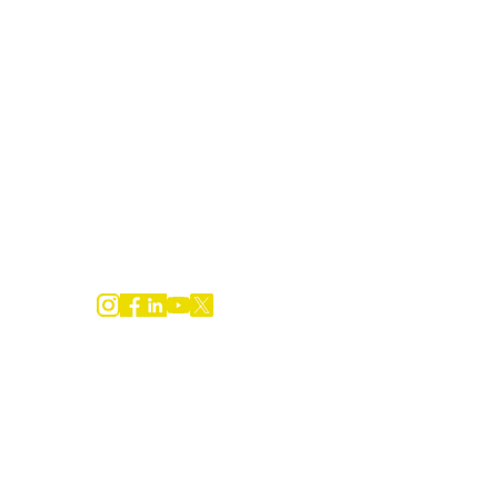
Voluntariado
Apoie
EcoLoja
O Projeto
Fatos
Blog
Ecoe
Contato
Rua Nabuco de Araújo, 71 - Boqueirão
Santos (SP) - CEP:
11025-010
(13) 3301-2391
contato@institutoecofaxina.org.br