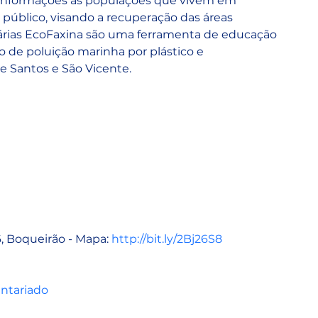
 informações às populações que vivem em 
r público, visando a recuperação das áreas 
rias EcoFaxina são uma ferramenta de educação 
 de poluição marinha por plástico e 
 Santos e São Vicente.
, Boqueirão - Mapa: 
http://bit.ly/2Bj26S8
untariado