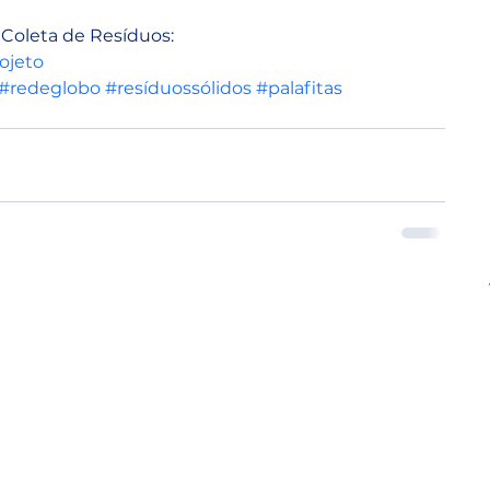
Coleta de Resíduos:
rojeto
#redeglobo
#resíduossólidos
#palafitas