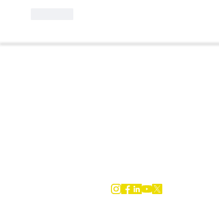
Curtir
Contato
Rua Nabuco de Araújo, 71 - Boqueirã
Santos (SP) - CEP: 11025-010
(13) 3301-2391
contato@institutoecofaxina.org.br
Ecoe