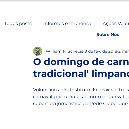
Todos posts
Informes e Imprensa
Ações Volu
Sobre Nós
William R. Schepis
8 de fev. de 2018
2 min
O domingo de carna
tradicional' limpa
Voluntários do Instituto EcoFaxina tr
carnaval por uma ação no manguezal. "
cobertura jornalística da Rede Globo, qu