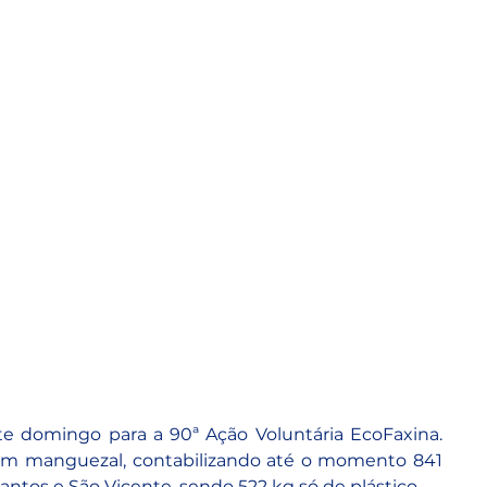
e domingo para a 90ª Ação Voluntária EcoFaxina. 
a em manguezal, contabilizando até o momento 841 
antos e São Vicente, sendo 522 kg só de plástico. 