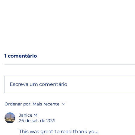
1 comentário
Escreva um comentário
Microplásticos: Simpósio
Santos r
Ordenar por:
Mais recente
Internacional reúne
Simpósio
Janice M
autoridades da CETESB,
de Micro
26 de set. de 2021
Marinha, IPEN e
Ecossist
UNISANTA
em junh
This was great to read thank you. 