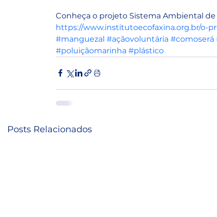
Conheça o projeto Sistema Ambiental de 
https://www.institutoecofaxina.org.br/o-p
#manguezal
#açãovoluntária
#comoserá
#poluiçãomarinha
#plástico
Posts Relacionados