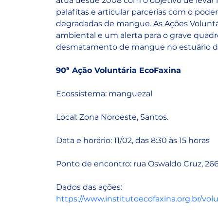
atua desde 2008 com o objetivo de levar
palafitas e articular parcerias com o pode
degradadas de mangue. As Ações Voluntá
ambiental e um alerta para o grave quadro
desmatamento de mangue no estuário de
90ª Ação Voluntária EcoFaxina
Ecossistema: manguezal
Local: Zona Noroeste, Santos.
Data e horário: 11/02, das 8:30 às 15 horas
Ponto de encontro: rua Oswaldo Cruz, 266
Dados das ações:
https://www.institutoecofaxina.org.br/vol