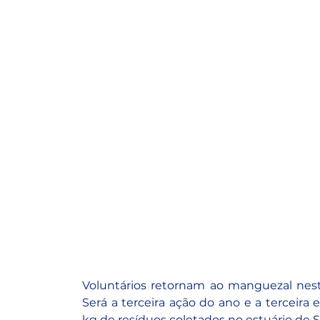
Voluntários retornam ao manguezal nest
Será a terceira ação do ano e a terceir
kg de resíduos coletados no estuário de S