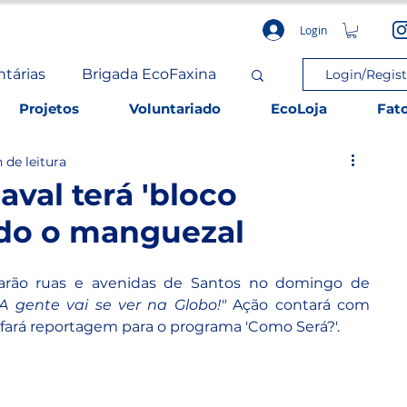
Login
ntárias
Brigada EcoFaxina
Login/Regist
Projetos
Voluntariado
EcoLoja
Fat
 de leitura
val terá 'bloco
ndo o manguezal
ocarão ruas e avenidas de Santos no domingo de 
A gente vai se ver na Globo!"
 Ação contará com 
e fará reportagem para o programa 'Como Será?'.