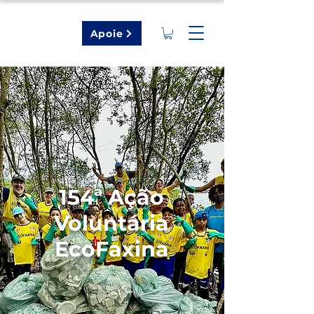
Apoie
154ª Ação
Voluntária
EcoFaxina