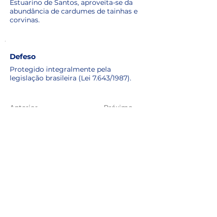
Estuarino de Santos, aproveita-se da
abundância de cardumes de tainhas e
corvinas.
Defeso
Protegido integralmente pela
legislação brasileira (Lei 7.643/1987).
Anterior
Próximo
Envolva-se
Voluntariado