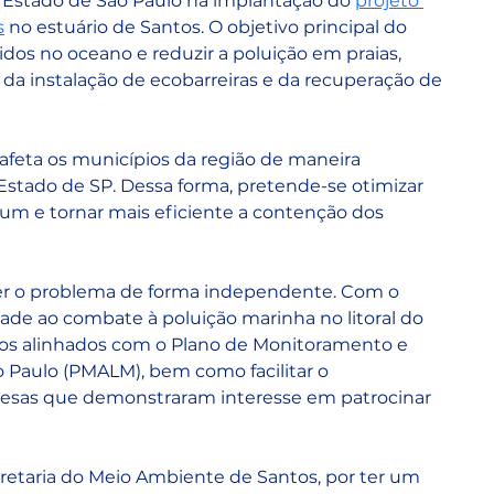
o Estado de São Paulo na implantação do 
projeto 
s
 no estuário de Santos. O objetivo principal do 
idos no oceano e reduzir a poluição em praias, 
io da instalação de ecobarreiras e da recuperação de 
 afeta os municípios da região de maneira 
stado de SP. Dessa forma, pretende-se otimizar 
um e tornar mais eficiente a contenção dos 
er o problema de forma independente. Com o 
dade ao combate à poluição marinha no litoral do 
dos alinhados com o Plano de Monitoramento e 
o Paulo (PMALM), bem como facilitar o 
resas que demonstraram interesse em patrocinar 
retaria do Meio Ambiente de Santos, por ter um 