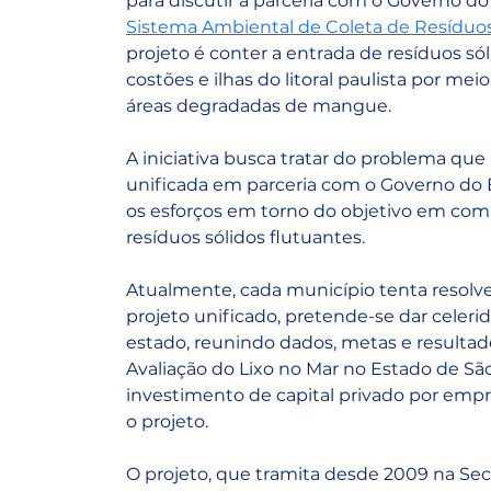
para discutir a parceria com o Governo d
Sistema Ambiental de Coleta de Resíduo
projeto é conter a entrada de resíduos sól
costões e ilhas do litoral paulista por me
áreas degradadas de mangue.
A iniciativa busca tratar do problema que
unificada em parceria com o Governo do E
os esforços em torno do objetivo em com
resíduos sólidos flutuantes.
Atualmente, cada município tenta resolv
projeto unificado, pretende-se dar celeri
estado, reunindo dados, metas e resulta
Avaliação do Lixo no Mar no Estado de Sã
investimento de capital privado por emp
o projeto.
O projeto, que tramita desde 2009 na Sec