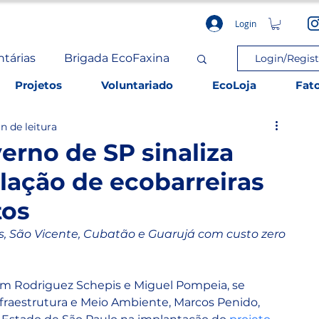
Login
ntárias
Brigada EcoFaxina
Login/Regist
Projetos
Voluntariado
EcoLoja
Fat
n de leitura
rno de SP sinaliza
alação de ecobarreiras
tos
s, São Vicente, Cubatão e Guarujá com custo zero 
iam Rodriguez Schepis e Miguel Pompeia, se 
nfraestrutura e Meio Ambiente, Marcos Penido, 