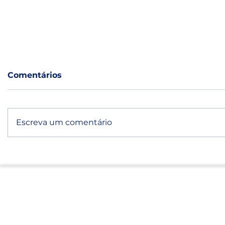
Comentários
Escreva um comentário
Microplásticos: Simpósio
Santos r
Internacional reúne
Simpósio
autoridades da CETESB,
de Micro
Marinha, IPEN e
Ecossist
UNISANTA
em junh
Contato
Rua Nabuco de Araújo, 71 - Boqueirã