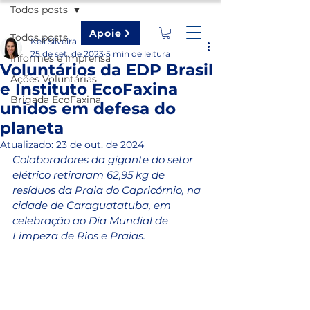
Todos posts
Apoie
Todos posts
Keli Silveira
25 de set. de 2023
5 min de leitura
Informes e Imprensa
Voluntários da EDP Brasil
Ações Voluntárias
e Instituto EcoFaxina
Brigada EcoFaxina
unidos em defesa do
planeta
Atualizado:
23 de out. de 2024
Colaboradores da gigante do setor 
elétrico retiraram 62,95 kg de 
resíduos da Praia do Capricórnio, na 
cidade de Caraguatatuba, em 
celebração ao Dia Mundial de 
Limpeza de Rios e Praias.