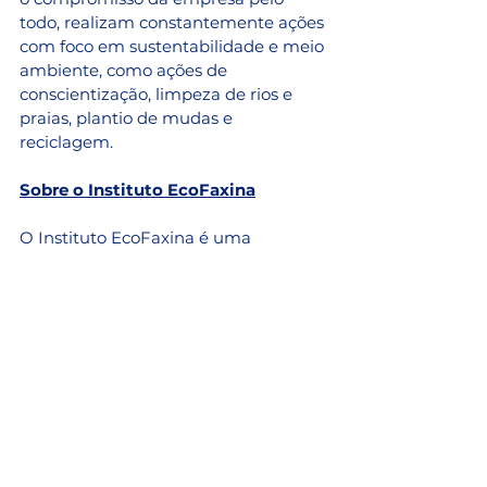
todo, realizam constantemente ações 
com foco em sustentabilidade e meio 
ambiente, como ações de 
conscientização, limpeza de rios e 
praias, plantio de mudas e 
reciclagem. 
Sobre o Instituto EcoFaxina
O Instituto EcoFaxina é uma 
associação civil sem fins lucrativos, 
fundada em 2008 na cidade de 
Santos para combater a poluição 
marinha e a degradação de 
ecossistemas aquáticos por meio da 
elaboração de projetos, 
desenvolvimento de pesquisas e 
promoção de políticas públicas, 
tendo como estratégia a contenção 
do resíduo sólido flutuante e a 