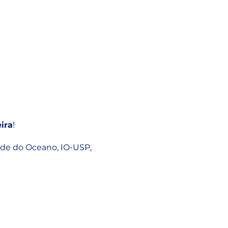
ira
!
ade do Oceano, IO-USP,