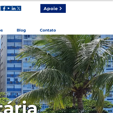
Apoie
os
Blog
Contato
tária