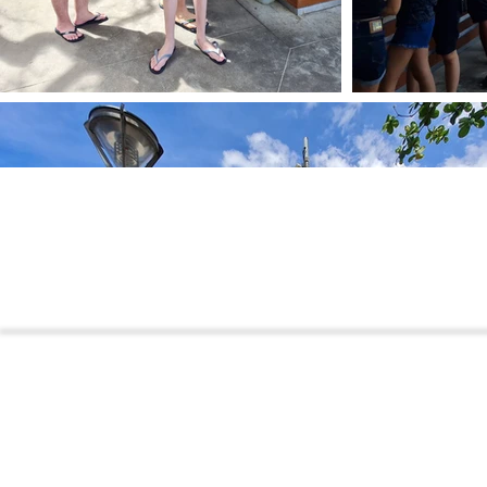
Contato
Rua Nabuco de Araújo, 71 - Boqueirã
Santos (SP) - CEP: 11025-010