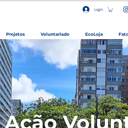
Login
Projetos
Voluntariado
EcoLoja
Fat
 Ação Volun