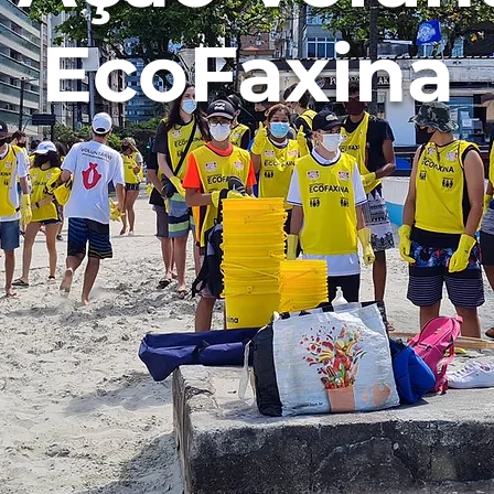
EcoFaxina