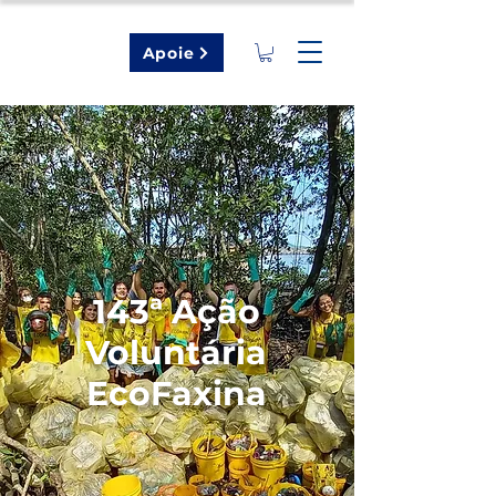
Apoie
143ª Ação
Voluntária
EcoFaxina