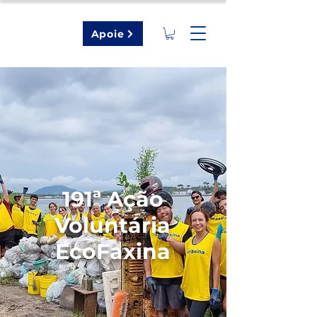
Apoie
191ª Ação
Voluntária
EcoFaxina