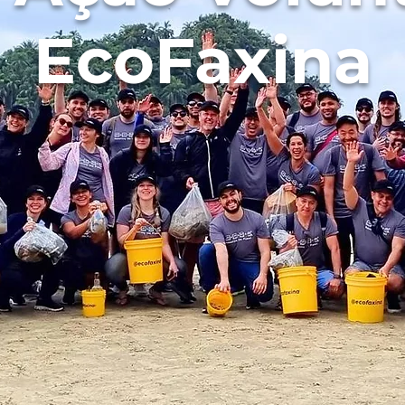
EcoFaxina