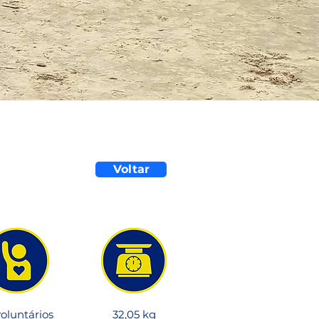
Voltar
voluntários
32,05 kg