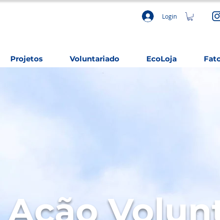
Login
Projetos
Voluntariado
EcoLoja
Fat
 Ação Volun