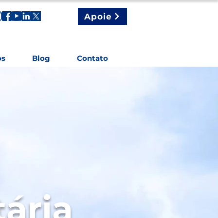
Apoie
os
Blog
Contato
tária