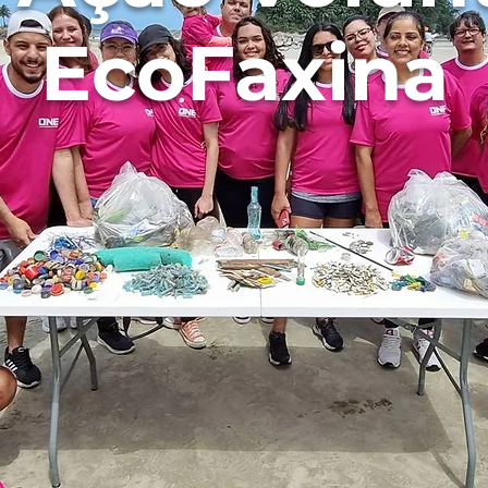
EcoFaxina