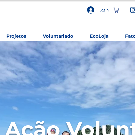
Login
Projetos
Voluntariado
EcoLoja
Fat
 Ação Volun