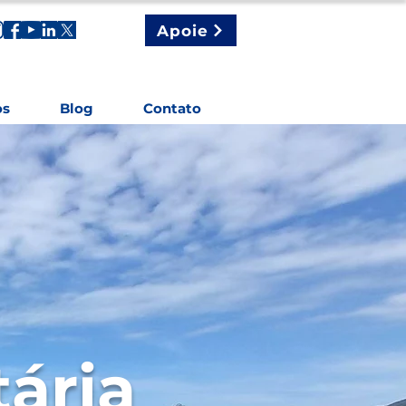
Apoie
os
Blog
Contato
tária