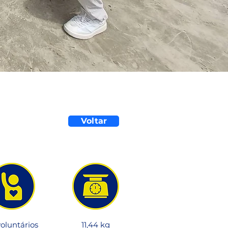
Voltar
voluntários
11,44 kg