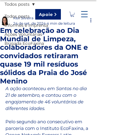
Todos posts
Apoie
Todos posts
Keli Silveira
24 de set. de 2024
4 min de leitura
Informes e Imprensa
Em celebração ao Dia
Ações Voluntárias
Mundial de Limpeza,
Brigada EcoFaxina
colaboradores da ONE e
convidados retiraram
quase 19 mil resíduos
sólidos da Praia do José
Menino
A ação aconteceu em Santos no dia 
21 de setembro, e contou com o 
engajamento de 46 voluntários de 
diferentes idades. 
Pelo segundo ano consecutivo em 
parceria com o Instituto EcoFaxina, a 
Ocean Network Express Latin 