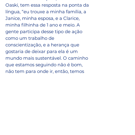
Oaski, tem essa resposta na ponta da 
língua, “eu trouxe a minha família, a 
Janice, minha esposa, e a Clarice, 
minha filhinha de 1 ano e meio. A 
gente participa desse tipo de ação 
como um trabalho de 
conscientização, e a herança que 
gostaria de deixar para ela é um 
mundo mais sustentável. O caminho 
que estamos seguindo não é bom, 
não tem para onde ir, então, temos 
que repensar sobre o nosso consumo 
e a maneira que fazemos os 
descartes. Bom, espero que possa 
valer a pena.” 